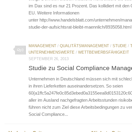
im Dax sind es nur 21 Prozent. Das kollidiert mit den
EU. Weitere Informationen
unter http://www.handelsblatt.com/unternehmen/man
studie-der-aufsichtsrat-bleibt-maennlich/8935058.html
MANAGEMENT
/
QUALITÄTSMANAGEMENT
/
STUDIE
/
0
UNTERNEHMENSWERTE
/
WETTBEWERBSFÄHIGKEIT
SEPTEMBER 26, 2013
Studie zu Social Compliance Mana
Unternehmen in Deutschland müssen sich mit schlec
in ihren Lieferketten auseinandersetzen. So seien
60{a1ffc5a247fe0c85d3ebed0a3155eea8d0153120c60
aller im Ausland nachgefragten Arbeitsstunden risikobe
führen nicht zum Ziel diese Arbeitsbedingungen zu v
Social Compliance...