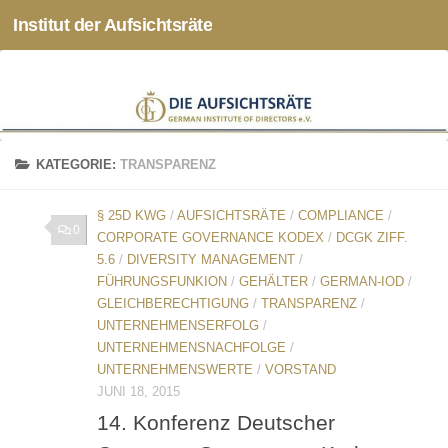
Institut der Aufsichtsräte
Zum Inhalt springen
KATEGORIE:
TRANSPARENZ
§ 25D KWG
/
AUFSICHTSRÄTE
/
COMPLIANCE
/
0
CORPORATE GOVERNANCE KODEX
/
DCGK ZIFF.
5.6
/
DIVERSITY MANAGEMENT
/
FÜHRUNGSFUNKION
/
GEHÄLTER
/
GERMAN-IOD
/
GLEICHBERECHTIGUNG
/
TRANSPARENZ
/
UNTERNEHMENSERFOLG
/
UNTERNEHMENSNACHFOLGE
/
UNTERNEHMENSWERTE
/
VORSTAND
JUNI 18, 2015
14. Konferenz Deutscher