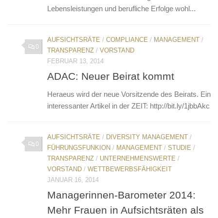
Lebensleistungen und berufliche Erfolge wohl...
AUFSICHTSRÄTE
/
COMPLIANCE
/
MANAGEMENT
/
0
TRANSPARENZ
/
VORSTAND
FEBRUAR 13, 2014
ADAC: Neuer Beirat kommt
Heraeus wird der neue Vorsitzende des Beirats. Ein
interessanter Artikel in der ZEIT: http://bit.ly/1jbbAkc
AUFSICHTSRÄTE
/
DIVERSITY MANAGEMENT
/
0
FÜHRUNGSFUNKION
/
MANAGEMENT
/
STUDIE
/
TRANSPARENZ
/
UNTERNEHMENSWERTE
/
VORSTAND
/
WETTBEWERBSFÄHIGKEIT
JANUAR 16, 2014
Managerinnen-Barometer 2014:
Mehr Frauen in Aufsichtsräten als