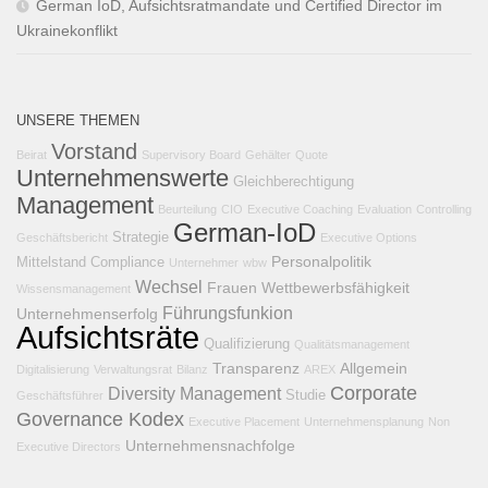
German IoD, Aufsichtsratmandate und Certified Director im
Ukrainekonflikt
UNSERE THEMEN
Vorstand
Beirat
Supervisory Board
Gehälter
Quote
Unternehmenswerte
Gleichberechtigung
Management
Beurteilung
CIO
Executive Coaching
Evaluation
Controlling
German-IoD
Strategie
Geschäftsbericht
Executive Options
Personalpolitik
Mittelstand
Compliance
Unternehmer
wbw
Wechsel
Frauen
Wettbewerbsfähigkeit
Wissensmanagement
Führungsfunkion
Unternehmenserfolg
Aufsichtsräte
Qualifizierung
Qualitätsmanagement
Transparenz
Allgemein
Digitalisierung
Verwaltungsrat
Bilanz
AREX
Corporate
Diversity Management
Studie
Geschäftsführer
Governance Kodex
Executive Placement
Unternehmensplanung
Non
Unternehmensnachfolge
Executive Directors