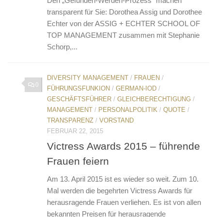
Den „Gefunden-Werden-Prozess“ machen
transparent für Sie: Dorothea Assig und Dorothee
Echter von der ASSIG + ECHTER SCHOOL OF
TOP MANAGEMENT zusammen mit Stephanie
Schorp,...
DIVERSITY MANAGEMENT
/
FRAUEN
/
0
FÜHRUNGSFUNKION
/
GERMAN-IOD
/
GESCHÄFTSFÜHRER
/
GLEICHBERECHTIGUNG
/
MANAGEMENT
/
PERSONALPOLITIK
/
QUOTE
/
TRANSPARENZ
/
VORSTAND
FEBRUAR 22, 2015
Victress Awards 2015 – führende
Frauen feiern
Am 13. April 2015 ist es wieder so weit. Zum 10.
Mal werden die begehrten Victress Awards für
herausragende Frauen verliehen. Es ist von allen
bekannten Preisen für herausragende