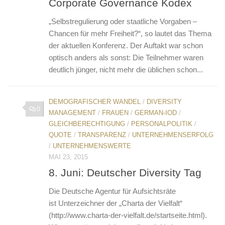
Corporate Governance Kodex
„Selbstregulierung oder staatliche Vorgaben –
Chancen für mehr Freiheit?“, so lautet das Thema
der aktuellen Konferenz. Der Auftakt war schon
optisch anders als sonst: Die Teilnehmer waren
deutlich jünger, nicht mehr die üblichen schon...
DEMOGRAFISCHER WANDEL
/
DIVERSITY
0
MANAGEMENT
/
FRAUEN
/
GERMAN-IOD
/
GLEICHBERECHTIGUNG
/
PERSONALPOLITIK
/
QUOTE
/
TRANSPARENZ
/
UNTERNEHMENSERFOLG
/
UNTERNEHMENSWERTE
MAI 23, 2015
8. Juni: Deutscher Diversity Tag
Die Deutsche Agentur für Aufsichtsräte
ist Unterzeichner der „Charta der Vielfalt“
(http://www.charta-der-vielfalt.de/startseite.html).