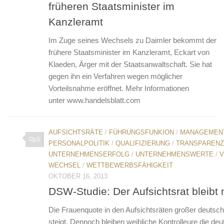
früheren Staatsminister im
Kanzleramt
Im Zuge seines Wechsels zu Daimler bekommt der
frühere Staatsminister im Kanzleramt, Eckart von
Klaeden, Ärger mit der Staatsanwaltschaft. Sie hat
gegen ihn ein Verfahren wegen möglicher
Vorteilsnahme eröffnet. Mehr Informationen
unter www.handelsblatt.com
AUFSICHTSRÄTE
/
FÜHRUNGSFUNKION
/
MANAGEMEN
0
PERSONALPOLITIK
/
QUALIFIZIERUNG
/
TRANSPARENZ
UNTERNEHMENSERFOLG
/
UNTERNEHMENSWERTE
/
V
WECHSEL
/
WETTBEWERBSFÄHIGKEIT
OKTOBER 16, 2013
DSW-Studie: Der Aufsichtsrat bleibt
Die Frauenquote in den Aufsichtsräten großer deuts
steigt. Dennoch bleiben weibliche Kontrolleure die deu