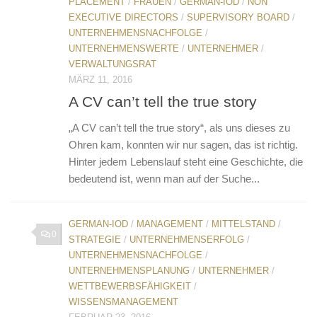
PLACEMENT
/
FRAUEN
/
GERMAN-IOD
/
NON
EXECUTIVE DIRECTORS
/
SUPERVISORY BOARD
/
UNTERNEHMENSNACHFOLGE
/
UNTERNEHMENSWERTE
/
UNTERNEHMER
/
VERWALTUNGSRAT
MÄRZ 11, 2016
A CV can’t tell the true story
„A CV can’t tell the true story“, als uns dieses zu
Ohren kam, konnten wir nur sagen, das ist richtig.
Hinter jedem Lebenslauf steht eine Geschichte, die
bedeutend ist, wenn man auf der Suche...
GERMAN-IOD
/
MANAGEMENT
/
MITTELSTAND
/
0
STRATEGIE
/
UNTERNEHMENSERFOLG
/
UNTERNEHMENSNACHFOLGE
/
UNTERNEHMENSPLANUNG
/
UNTERNEHMER
/
WETTBEWERBSFÄHIGKEIT
/
WISSENSMANAGEMENT