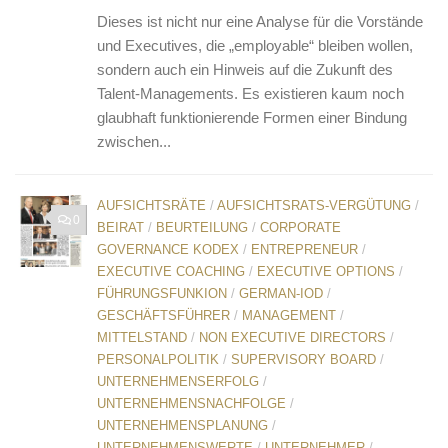
Dieses ist nicht nur eine Analyse für die Vorstände
und Executives, die „employable“ bleiben wollen,
sondern auch ein Hinweis auf die Zukunft des
Talent-Managements. Es existieren kaum noch
glaubhaft funktionierende Formen einer Bindung
zwischen...
AUFSICHTSRÄTE
/
AUFSICHTSRATS-VERGÜTUNG
/
0
BEIRAT
/
BEURTEILUNG
/
CORPORATE
GOVERNANCE KODEX
/
ENTREPRENEUR
/
EXECUTIVE COACHING
/
EXECUTIVE OPTIONS
/
FÜHRUNGSFUNKION
/
GERMAN-IOD
/
GESCHÄFTSFÜHRER
/
MANAGEMENT
/
MITTELSTAND
/
NON EXECUTIVE DIRECTORS
/
PERSONALPOLITIK
/
SUPERVISORY BOARD
/
UNTERNEHMENSERFOLG
/
UNTERNEHMENSNACHFOLGE
/
UNTERNEHMENSPLANUNG
/
UNTERNEHMENSWERTE
/
UNTERNEHMER
/