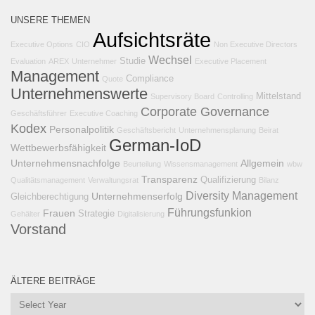
UNSERE THEMEN
Aufsichtsräte
Executive Options
CIO
Non Executive Directors
Wechsel
Studie
Evaluation
AREX
Unternehmer
Executive Placement
Management
Compliance
Quote
Unternehmenswerte
Mittelstand
Supervisory Board
Controlling
Corporate Governance
Geschäftsführer
Executive Coaching
Kodex
Personalpolitik
Geschäftsbericht
Unternehmensplanung
Beirat
German-IoD
Wettbewerbsfähigkeit
Unternehmensnachfolge
Allgemein
Beurteilung
Wissensmanagement
wbw
Transparenz
Qualifizierung
Qualitätsmanagement
Verwaltungsrat
Bilanz
Diversity Management
Unternehmenserfolg
Gleichberechtigung
Führungsfunkion
Frauen
Strategie
Gehälter
Digitalisierung
Vorstand
ÄLTERE BEITRÄGE