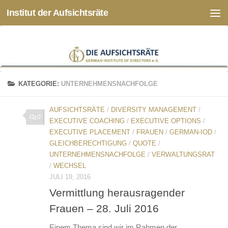
Institut der Aufsichtsräte
Zum Inhalt springen
KATEGORIE:
UNTERNEHMENSNACHFOLGE
AUFSICHTSRÄTE
/
DIVERSITY MANAGEMENT
/
0
EXECUTIVE COACHING
/
EXECUTIVE OPTIONS
/
EXECUTIVE PLACEMENT
/
FRAUEN
/
GERMAN-IOD
/
GLEICHBERECHTIGUNG
/
QUOTE
/
UNTERNEHMENSNACHFOLGE
/
VERWALTUNGSRAT
/
WECHSEL
JULI 19, 2016
Vermittlung herausragender
Frauen – 28. Juli 2016
Einem Thema sind wir im Rahmen der