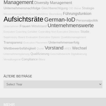
Management
Diversity Management
Unternehmensnachfolge
Gleichberechtigung
Strategie
CIO
Beirat
Führungsfunkion
Wissensmanagement
Geschäftsführer
Beurteilung
Aufsichtsräte
German-IoD
Personalpolitik
Unternehmenswerte
Frauen
Mittelstand
Unternehmer
Studie
Executive Coaching
Gehälter
Controlling
Non Executive Directors
Supervisory Board
Evaluation
Executive Options
Qualitätsmanagement
Transparenz
Unternehmenserfolg
Executive Placement
Vorstand
Wechsel
Wettbewerbsfähigkeit
Quote
AREX
Qualifizierung
Unternehmensplanung
Geschäftsbericht
Digitalisierung
Compliance
Verwaltungsrat
Bilanz
ÄLTERE BEITRÄGE
MEHR