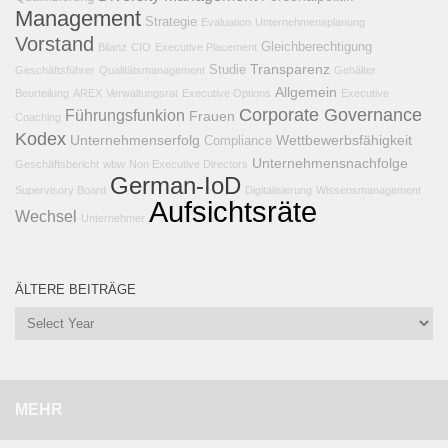
Management
Strategie
Evaluation
Unternehmensplanung
Vorstand
Gleichberechtigung
Bilanz
CIO
Executive Placement
Transparenz
Studie
Geschäftsführer
Qualitätsmanagement
Gehälter
Allgemein
Beurteilung
AREX
Verwaltungsrat
Executive Options
Executive
Corporate Governance
Führungsfunkion
Frauen
Coaching
Kodex
Unternehmenserfolg
Wettbewerbsfähigkeit
Compliance
Unternehmensnachfolge
Geschäftsbericht
wbw
Non Executive Directors
German-IoD
Supervisory Board
Digitalisierung
Wissensmanagement
Aufsichtsräte
Wechsel
Unternehmer
ÄLTERE BEITRÄGE
MEHR