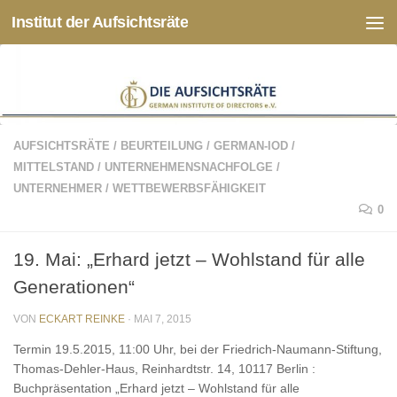
Institut der Aufsichtsräte
Zum Inhalt springen
AUFSICHTSRÄTE
/
BEURTEILUNG
/
GERMAN-IOD
/
MITTELSTAND
/
UNTERNEHMENSNACHFOLGE
/
UNTERNEHMER
/
WETTBEWERBSFÄHIGKEIT
0
19. Mai: „Erhard jetzt – Wohlstand für alle
Generationen“
VON
ECKART REINKE
·
MAI 7, 2015
Termin 19.5.2015, 11:00 Uhr, bei der Friedrich-Naumann-Stiftung,
Thomas-Dehler-Haus, Reinhardtstr. 14, 10117 Berlin :
Buchpräsentation „Erhard jetzt – Wohlstand für alle