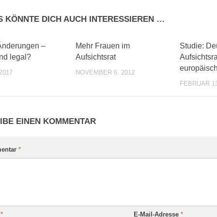
S KÖNNTE DICH AUCH INTERESSIEREN …
0
0
nderungen –
Mehr Frauen im
Studie: De
nd legal?
Aufsichtsrat
Aufsichtsr
europäisch
2017
NOVEMBER 6, 2012
FEBRUAR 13
IBE EINEN KOMMENTAR
entar
*
e
*
E-Mail-Adresse
*