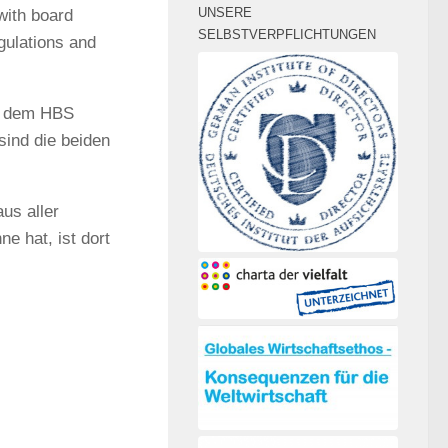
UNSERE
with board
SELBSTVERPFLICHTUNGEN
gulations and
uf dem HBS
ind die beiden
aus aller
e hat, ist dort