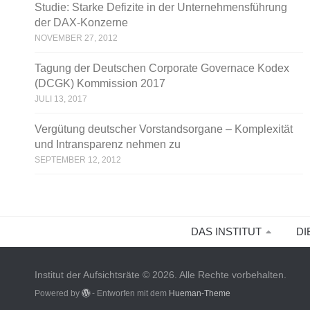
Studie: Starke Defizite in der Unternehmensführung
der DAX-Konzerne
NOVEMBER 27, 2012
Tagung der Deutschen Corporate Governace Kodex
(DCGK) Kommission 2017
JULI 13, 2017
Vergütung deutscher Vorstandsorgane – Komplexität
und Intransparenz nehmen zu
SEPTEMBER 12, 2012
DAS INSTITUT
DI
Institut der Aufsichtsräte © 2026. Alle Rechte vorbehalten.
Powered by
- Entworfen mit dem
Hueman-Theme