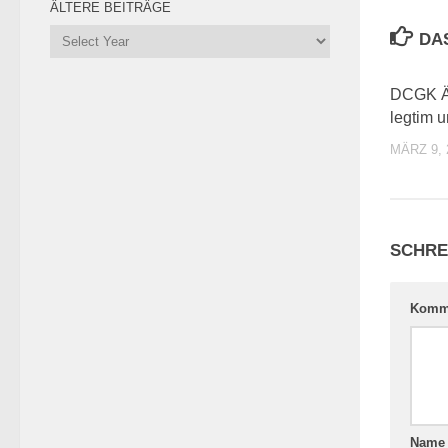
ÄLTERE BEITRÄGE
DA
DCGK Ä
legtim u
MÄRZ 9, 
SCHRE
Komm
Nam