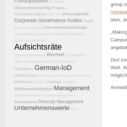
Führungsfunkion
Controlling
group o
Unternehmenserfolg
Frauen
membe
Personalpolitik
Gleichberechtigung
AREX
CIO
laws, a
Corporate Governance Kodex
Studie
Unternehmensnachfolge
Executive Coaching
„Making
Geschäftsbericht
Executive Placement
Beurteilung
Campus 
Quote
Geschäftsführer
Aufsichtsräte
angebot
Wechsel
Unternehmensplanung
Verwaltungsrat
Dort tr
Bilanz
wbw
Digitalisierung
Supervisory Board
German-IoD
Welt. W
Compliance
mögliche
Qualifizierung
Non Executive Directors
Unternehmer
Mittelstand
Strategie
Gehälter
Evaluation
Management
Anmeldu
Wettbewerbsfähigkeit
Wissensmanagement
Qualitätsmanagement
Diversity Management
Transparenz
Unternehmenswerte
Beirat