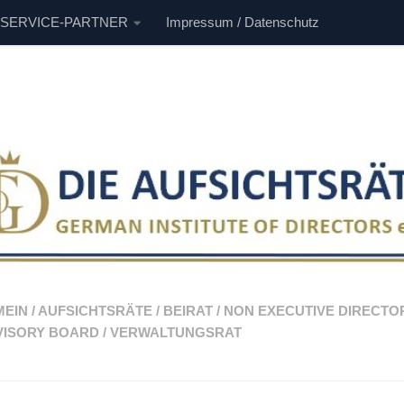
 SERVICE-PARTNER
Impressum / Datenschutz
MEIN
/
AUFSICHTSRÄTE
/
BEIRAT
/
NON EXECUTIVE DIRECTO
VISORY BOARD
/
VERWALTUNGSRAT