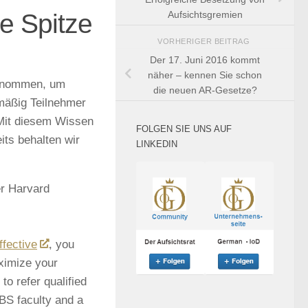
ie Spitze
Aufsichtsgremien
VORHERIGER BEITRAG
Der 17. Juni 2016 kommt
näher – kennen Sie schon
lgenommen, um
die neuen AR-Gesetze?
lmäßig Teilnehmer
 Mit diesem Wissen
FOLGEN SIE UNS AUF
its behalten wir
LINKEDIN
er Harvard
fective
, you
ximize your
o refer qualified
BS faculty and a