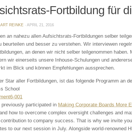
sichtsrats-Fortbildung für d
ART REINKE
·
APRIL 21, 2016
en an nahezu allen Aufsichtsrats-Fortbildungen selber tei
u beurteilen und besser zu verstehen. Wir interviewen rege
tbildungen, an denen wir nicht selber teilgenommen haben.
ern wir einerseits unsere Inhouse-Schulungen und andererse
kt im Blick und können Empfehlungen aussprechen.
er Star aller Fortbildungen, ist das folgende Programm an d
ss School
 previously participated in
Making Corporate Boards More Ef
and how to overcome complex oversight challenges and ma
 contribution to company success. That is why we invite you t
tes to our next session in July. Alongside world-renowned H