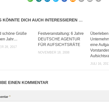
S KÖNNTE DICH AUCH INTERESSIEREN …
0
0
d schöne Grüße
Festveranstaltung: 6 Jahre
Überleben
uen Jahr…
DEUTSCHE AGENTUR
Unternehm
FÜR AUFSICHTSRÄTE
eine Aufg
R 28, 2017
Vorstande
NOVEMBER 18, 2008
Aufsichtsra
JULI 16, 201
IBE EINEN KOMMENTAR
entar
*