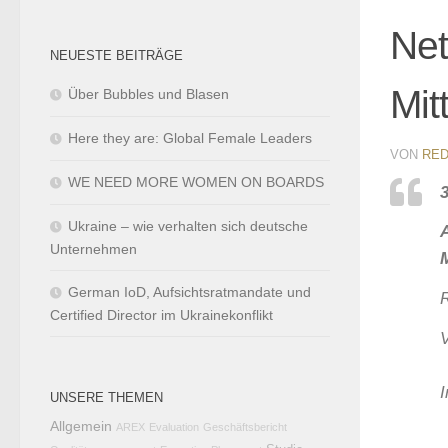
Net
NEUESTE BEITRÄGE
Mit
Über Bubbles und Blasen
Here they are: Global Female Leaders
VON
RED
WE NEED MORE WOMEN ON BOARDS
Ukraine – wie verhalten sich deutsche
Unternehmen
German IoD, Aufsichtsratmandate und
Certified Director im Ukrainekonflikt
V
I
UNSERE THEMEN
Allgemein
AREX
Evaluation
Geschäftsbericht