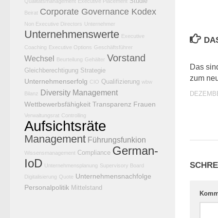
Studie
Qualitätsmanagement
Executive Placement
Corporate Governance Kodex
Beirat
Non Executive Directors
Unternehmer
Unternehmenswerte
Executive
DA
Coaching
Executive Options
Geschäftsführer
Vorstand
Wechsel
Beurteilung
Gehälter
Das sin
Gleichberechtigung
Strategie
zum ne
Unternehmenserfolg
Qualifizierung
CIO
wbw
Diversity Management
DEZEMBE
Bilanz
Wettbewerbsfähigkeit
Transparenz
Frauen
Verwaltungsrat
Controlling
Aufsichtsräte
Management
Führungsfunkion
German-
Compliance
Wissensmanagement
IoD
SCHRE
Unternehmensplanung
Supervisory Board
Unternehmensnachfolge
Digitalisierung
Quote
Personalpolitik
Mittelstand
Komm