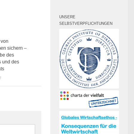
UNSERE
SELBSTVERPFLICHTUNGEN
0
 von
en sichern –
abe des
s und des
ts
7