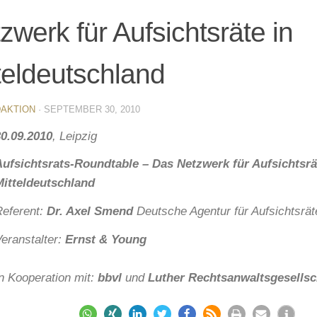
zwerk für Aufsichtsräte in
teldeutschland
AKTION
·
SEPTEMBER 30, 2010
30.09.2010
, Leipzig
Aufsichtsrats-Roundtable – Das Netzwerk für Aufsichtsrä
Mitteldeutschland
Referent:
Dr. Axel Smend
Deutsche Agentur für Aufsichtsrät
eranstalter:
Ernst & Young
n Kooperation mit:
bbvl
und
Luther Rechtsanwaltsgesells