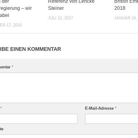
0
0
l der
Referenz von Lencke
British Em
egierung – wir
Steiner
2018
abei
JULI 12, 2017
JANUAR 18,
R 17, 2016
IBE EINEN KOMMENTAR
entar
*
e
*
E-Mail-Adresse
*
te