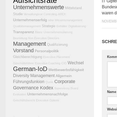
Aufsichtsräte
IT Gipfe
Unternehmenswerte
Bundesr
Mittelstand
waren d
Studie
Verwaltungsrat
Controlling
AREX
Unternehmenserfolg
wbw
Wissensmanagement
NOVEMBE
Strategie
Qualitätsmanagement
Gehälter
Digitalisierung
Transparenz
Bilanz
Unternehmensplanung
Beurteilung
Non Executive Directors
SCHRE
Management
Qualifizierung
Vorstand
Personalpolitik
Komm
Gleichberechtigung
Executive Placement
Wechsel
Geschäftsführer
Executive Coaching
CIO
German-IoD
Wettbewerbsfähigkeit
Diversity Management
Allgemein
Corporate
Führungsfunkion
Quote
Governance Kodex
Supervisory Board
Nam
Unternehmensnachfolge
Evaluation
Geschäftsbericht
Executive Options
Websi