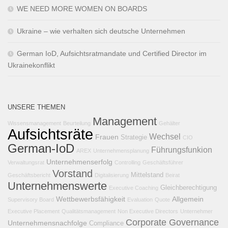
WE NEED MORE WOMEN ON BOARDS
Ukraine – wie verhalten sich deutsche Unternehmen
German IoD, Aufsichtsratmandate und Certified Director im
Ukrainekonflikt
UNSERE THEMEN
Management
Wissensmanagement
Beurteilung
Gehälter
Aufsichtsräte
Wechsel
Frauen
Strategie
CIO
German-IoD
Führungsfunkion
AREX
Unternehmensplanung
Unternehmenserfolg
Verwaltungsrat
Controlling
Geschäftsführer
Vorstand
Mittelstand
Geschäftsbericht
Digitalisierung
Beirat
Unternehmenswerte
Gleichberechtigung
Executive Coaching
Wettbewerbsfähigkeit
Allgemein
Supervisory Board
Evaluation
Quote
Executive Placement
Qualitätsmanagement
Non Executive Directors
Unternehmer
Corporate Governance
Unternehmensnachfolge
Compliance