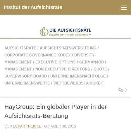
Institut der Aufsichtsräte
Zum Inhalt springen
AUFSICHTSRÄTE
/
AUFSICHTSRATS-VERGÜTUNG
/
CORPORATE GOVERNANCE KODEX
/
DIVERSITY
MANAGEMENT
/
EXECUTIVE OPTIONS
/
GERMAN-IOD
/
MANAGEMENT
/
NON EXECUTIVE DIRECTORS
/
QUOTE
/
SUPERVISORY BOARD
/
UNTERNEHMENSNACHFOLGE
/
UNTERNEHMENSWERTE
/
WETTBEWERBSFÄHIGKEIT
0
HayGroup: Ein globaler Player in der
Aufsichtsrats-Beratung
VON
ECKART REINKE
·
OKTOBER 30, 2015