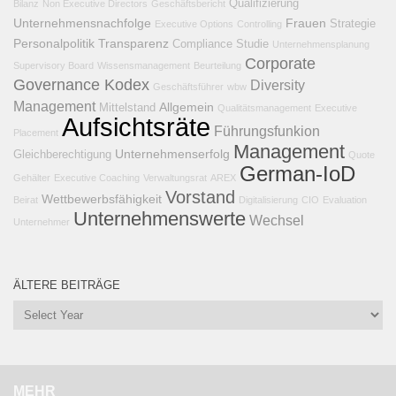
Qualifizierung
Bilanz
Non Executive Directors
Geschäftsbericht
Unternehmensnachfolge
Frauen
Strategie
Executive Options
Controlling
Personalpolitik
Transparenz
Compliance
Studie
Unternehmensplanung
Corporate
Supervisory Board
Wissensmanagement
Beurteilung
Governance Kodex
Diversity
Geschäftsführer
wbw
Management
Allgemein
Mittelstand
Qualitätsmanagement
Executive
Aufsichtsräte
Führungsfunkion
Placement
Management
Unternehmenserfolg
Gleichberechtigung
Quote
German-IoD
Gehälter
Executive Coaching
Verwaltungsrat
AREX
Vorstand
Wettbewerbsfähigkeit
Beirat
Digitalisierung
CIO
Evaluation
Unternehmenswerte
Wechsel
Unternehmer
ÄLTERE BEITRÄGE
MEHR