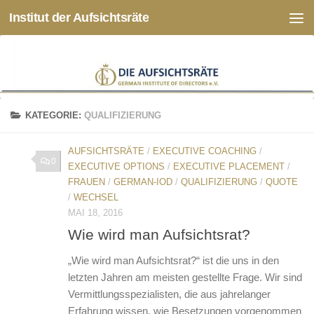
Institut der Aufsichtsräte
Zum Inhalt springen
KATEGORIE:
QUALIFIZIERUNG
AUFSICHTSRÄTE
/
EXECUTIVE COACHING
/
0
EXECUTIVE OPTIONS
/
EXECUTIVE PLACEMENT
/
FRAUEN
/
GERMAN-IOD
/
QUALIFIZIERUNG
/
QUOTE
/
WECHSEL
MAI 18, 2016
Wie wird man Aufsichtsrat?
„Wie wird man Aufsichtsrat?“ ist die uns in den
letzten Jahren am meisten gestellte Frage. Wir sind
Vermittlungsspezialisten, die aus jahrelanger
Erfahrung wissen, wie Besetzungen vorgenommen