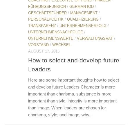
COACHING
/
EXECUTIVE OPTIONS
/
FRAUEN
/
FÜHRUNGSFUNKION
/
GERMAN-IOD
/
GESCHÄFTSFÜHRER
/
MANAGEMENT
/
PERSONALPOLITIK
/
QUALIFIZIERUNG
/
TRANSPARENZ
/
UNTERNEHMENSERFOLG
/
UNTERNEHMENSNACHFOLGE
/
UNTERNEHMENSWERTE
/
VERWALTUNGSRAT
/
VORSTAND
/
WECHSEL
AUGUST 17, 2015
How to select and develop future
Leaders
Here are some important thoughts how to select
and develop future Leaders Character is more
important than charisma, substance is more
important than style, integrity is more important
than image. When leaders are chosen for
charisma, style, and image, why...