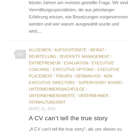
letzten Jahren am meisten gestellte Frage. Wir sind
Vermittlungsspezialisten, die aus jahrelanger
Erfahrung wissen, wie Besetzungen vorgenommen
werden und wer warum ausgewählt wurde und
wird....
ALLGEMEIN
/
AUFSICHTSRÄTE
/
BEIRAT
/
0
BEURTEILUNG
/
DIVERSITY MANAGEMENT
/
ENTREPRENEUR
/
EVALUATION
/
EXECUTIVE
COACHING
/
EXECUTIVE OPTIONS
/
EXECUTIVE
PLACEMENT
/
FRAUEN
/
GERMAN-IOD
/
NON
EXECUTIVE DIRECTORS
/
SUPERVISORY BOARD
/
UNTERNEHMENSNACHFOLGE
/
UNTERNEHMENSWERTE
/
UNTERNEHMER
/
VERWALTUNGSRAT
MÄRZ 11, 2016
A CV can’t tell the true story
„A CV can’t tell the true story“, als uns dieses zu