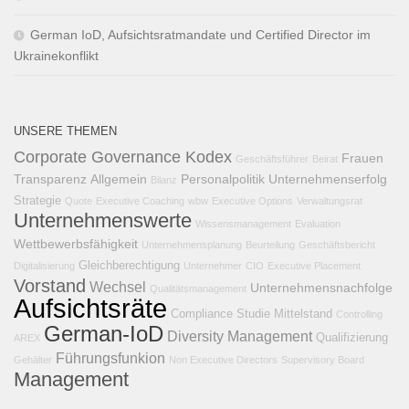
German IoD, Aufsichtsratmandate und Certified Director im
Ukrainekonflikt
UNSERE THEMEN
Corporate Governance Kodex
Frauen
Geschäftsführer
Beirat
Transparenz
Allgemein
Personalpolitik
Unternehmenserfolg
Bilanz
Strategie
Quote
Executive Coaching
wbw
Executive Options
Verwaltungsrat
Unternehmenswerte
Wissensmanagement
Evaluation
Wettbewerbsfähigkeit
Unternehmensplanung
Beurteilung
Geschäftsbericht
Gleichberechtigung
Digitalisierung
Unternehmer
CIO
Executive Placement
Vorstand
Wechsel
Unternehmensnachfolge
Qualitätsmanagement
Aufsichtsräte
Compliance
Studie
Mittelstand
Controlling
German-IoD
Diversity Management
Qualifizierung
AREX
Führungsfunkion
Gehälter
Non Executive Directors
Supervisory Board
Management