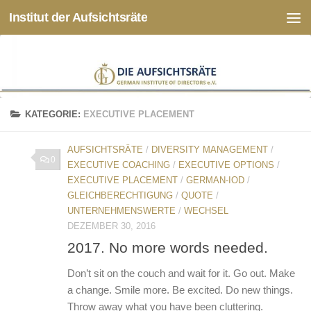
Institut der Aufsichtsräte
Zum Inhalt springen
KATEGORIE:
EXECUTIVE PLACEMENT
AUFSICHTSRÄTE
/
DIVERSITY MANAGEMENT
/
0
EXECUTIVE COACHING
/
EXECUTIVE OPTIONS
/
EXECUTIVE PLACEMENT
/
GERMAN-IOD
/
GLEICHBERECHTIGUNG
/
QUOTE
/
UNTERNEHMENSWERTE
/
WECHSEL
DEZEMBER 30, 2016
2017. No more words needed.
Don’t sit on the couch and wait for it. Go out. Make
a change. Smile more. Be excited. Do new things.
Throw away what you have been cluttering.