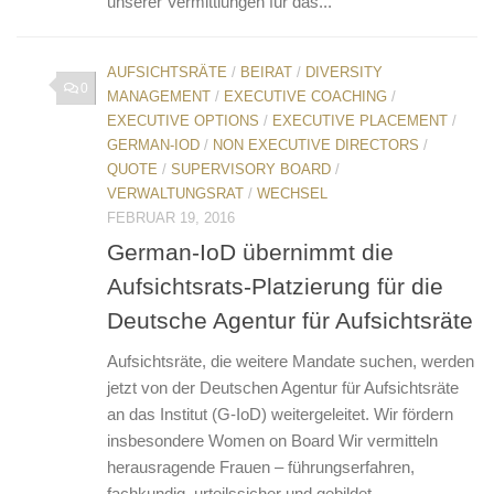
unserer Vermittlungen für das...
AUFSICHTSRÄTE
/
BEIRAT
/
DIVERSITY
0
MANAGEMENT
/
EXECUTIVE COACHING
/
EXECUTIVE OPTIONS
/
EXECUTIVE PLACEMENT
/
GERMAN-IOD
/
NON EXECUTIVE DIRECTORS
/
QUOTE
/
SUPERVISORY BOARD
/
VERWALTUNGSRAT
/
WECHSEL
FEBRUAR 19, 2016
German-IoD übernimmt die
Aufsichtsrats-Platzierung für die
Deutsche Agentur für Aufsichtsräte
Aufsichtsräte, die weitere Mandate suchen, werden
jetzt von der Deutschen Agentur für Aufsichtsräte
an das Institut (G-IoD) weitergeleitet. Wir fördern
insbesondere Women on Board Wir vermitteln
herausragende Frauen – führungserfahren,
fachkundig, urteilssicher und gebildet....