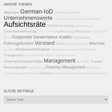
UNSERE THEMEN
German-IoD
Allgemein
Wissensmanagement
Unternehmenswerte
Executive Placement
Geschäftsbericht
Aufsichtsräte
Gleichberechtigung
Verwaltungsrat
Unternehmenserfolg
Qualifizierung
Mittelstand
Unternehmer
Supervisory
Corporate Governance Kodex
Compliance
Board
Vorstand
Führungsfunkion
Wechsel
Studie
Executive Options
Wettbewerbsfähigkeit
Gehälter
Unternehmensplanung
CIO
Evaluation
Transparenz
Geschäftsführer
Bilanz
Controlling
Quote
Management
Unternehmensnachfolge
Frauen
wbw
AREX
Diversity Management
Personalpolitik
Digitalisierung
Beurteilung
Strategie
Qualitätsmanagement
Beirat
Executive Coaching
Non Executive Directors
ÄLTERE BEITRÄGE