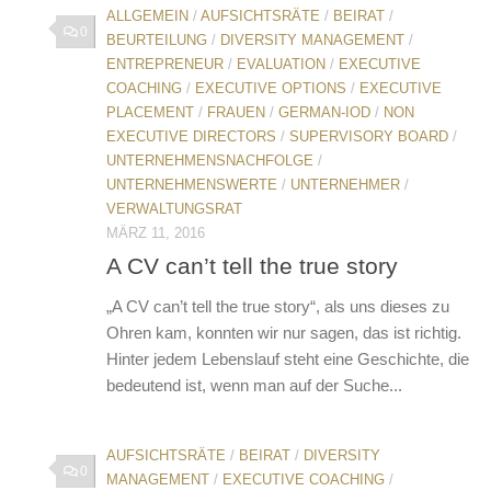
ALLGEMEIN
/
AUFSICHTSRÄTE
/
BEIRAT
/
0
BEURTEILUNG
/
DIVERSITY MANAGEMENT
/
ENTREPRENEUR
/
EVALUATION
/
EXECUTIVE
COACHING
/
EXECUTIVE OPTIONS
/
EXECUTIVE
PLACEMENT
/
FRAUEN
/
GERMAN-IOD
/
NON
EXECUTIVE DIRECTORS
/
SUPERVISORY BOARD
/
UNTERNEHMENSNACHFOLGE
/
UNTERNEHMENSWERTE
/
UNTERNEHMER
/
VERWALTUNGSRAT
MÄRZ 11, 2016
A CV can’t tell the true story
„A CV can’t tell the true story“, als uns dieses zu
Ohren kam, konnten wir nur sagen, das ist richtig.
Hinter jedem Lebenslauf steht eine Geschichte, die
bedeutend ist, wenn man auf der Suche...
AUFSICHTSRÄTE
/
BEIRAT
/
DIVERSITY
0
MANAGEMENT
/
EXECUTIVE COACHING
/